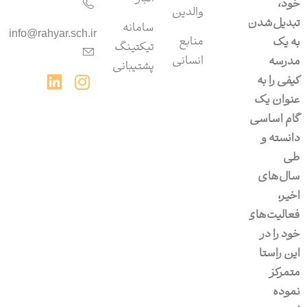
خود،
والدین
تبدیل‌شدن
سامانه‌
info@rahyar.sch.ir
منابع
به یک
تیکتینگ
انسانی
مدرسه
پشتیبانی
کیفی را به
عنوان یک
گام اساسی
دانسته و
طی
سال‌های
اخیر،
فعالیت‌های
خود را در
این راستا
متمرکز
نموده