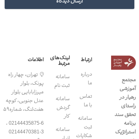
لینک‌های
ارتباط
اطلاعات
مرتبط
درباره
تهران، چهار راه
سامانه‌
مجتمع
ما
پونک، بلوار
ثبت نام
آموزشی
میرزابابایی بلوار
تماس
رهیار در
سامانه
عدل جنوبی، کوچه
با ما
راستای
گردش
هفت‌لنگ، شماره۵۹
تحقق سند
کار
سامانه
برنامه
02144435875-6 ،
ثبت
سامانه‌
استراتژیک
02144470381-3
شکایات
انبار