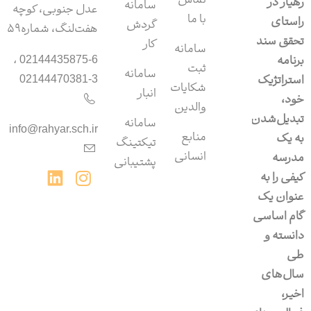
تماس
رهیار در
سامانه
عدل جنوبی، کوچه
با ما
راستای
گردش
هفت‌لنگ، شماره۵۹
تحقق سند
کار
سامانه
برنامه
02144435875-6 ،
ثبت
سامانه‌
استراتژیک
02144470381-3
شکایات
انبار
خود،
والدین
تبدیل‌شدن
سامانه‌
info@rahyar.sch.ir
منابع
به یک
تیکتینگ
انسانی
مدرسه
پشتیبانی
کیفی را به
عنوان یک
گام اساسی
دانسته و
طی
سال‌های
اخیر،