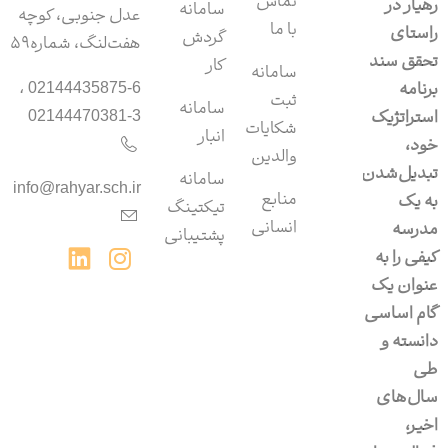
تماس
رهیار در
سامانه
عدل جنوبی، کوچه
با ما
راستای
گردش
هفت‌لنگ، شماره۵۹
تحقق سند
کار
سامانه
برنامه
02144435875-6 ،
ثبت
سامانه‌
استراتژیک
02144470381-3
شکایات
انبار
خود،
والدین
تبدیل‌شدن
سامانه‌
info@rahyar.sch.ir
منابع
به یک
تیکتینگ
انسانی
مدرسه
پشتیبانی
کیفی را به
عنوان یک
گام اساسی
دانسته و
طی
سال‌های
اخیر،