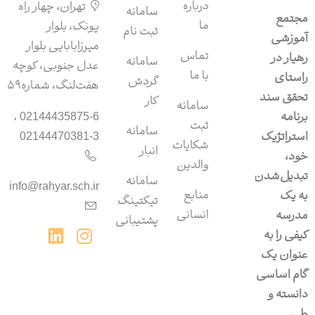
درباره
تهران، چهار راه
سامانه‌
مجتمع
ما
پونک، بلوار
ثبت نام
آموزشی
میرزابابایی بلوار
تماس
رهیار در
سامانه
عدل جنوبی، کوچه
با ما
راستای
گردش
هفت‌لنگ، شماره۵۹
تحقق سند
کار
سامانه
برنامه
02144435875-6 ،
ثبت
سامانه‌
استراتژیک
02144470381-3
شکایات
انبار
خود،
والدین
تبدیل‌شدن
سامانه‌
info@rahyar.sch.ir
منابع
به یک
تیکتینگ
انسانی
مدرسه
پشتیبانی
کیفی را به
عنوان یک
گام اساسی
دانسته و
طی