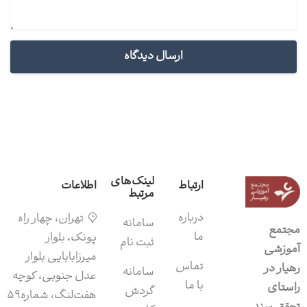
لینک‌های
ارتباط
اطلاعات
مرتبط
درباره
تهران، چهار راه
سامانه‌
مجتمع
ما
پونک، بلوار
ثبت نام
آموزشی
میرزابابایی بلوار
تماس
رهیار در
سامانه
عدل جنوبی، کوچه
با ما
راستای
گردش
هفت‌لنگ، شماره۵۹