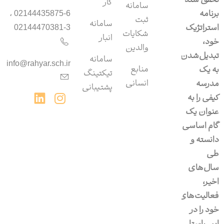
تحقق سند
کار
سامانه
برنامه
02144435875-6 ،
ثبت
سامانه‌
استراتژیک
02144470381-3
شکایات
انبار
خود،
والدین
تبدیل‌شدن
سامانه‌
info@rahyar.sch.ir
منابع
به یک
تیکتینگ
انسانی
مدرسه
پشتیبانی
کیفی را به
عنوان یک
گام اساسی
دانسته و
طی
سال‌های
اخیر،
فعالیت‌های
خود را در