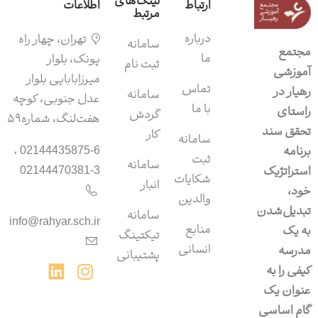
لینک‌های
ارتباط
اطلاعات
مرتبط
درباره
تهران، چهار راه
سامانه‌
مجتمع
ما
پونک، بلوار
ثبت نام
آموزشی
میرزابابایی بلوار
تماس
رهیار در
سامانه
عدل جنوبی، کوچه
با ما
راستای
گردش
هفت‌لنگ، شماره۵۹
تحقق سند
کار
سامانه
برنامه
02144435875-6 ،
ثبت
سامانه‌
استراتژیک
02144470381-3
شکایات
انبار
خود،
والدین
تبدیل‌شدن
سامانه‌
info@rahyar.sch.ir
منابع
به یک
تیکتینگ
انسانی
مدرسه
پشتیبانی
کیفی را به
عنوان یک
گام اساسی