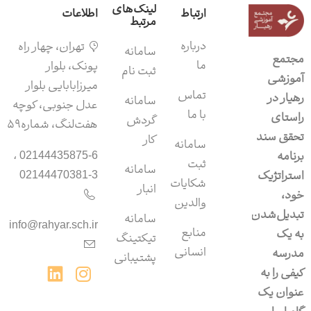
لینک‌های
ارتباط
اطلاعات
مرتبط
درباره
تهران، چهار راه
سامانه‌
مجتمع
ما
پونک، بلوار
ثبت نام
آموزشی
میرزابابایی بلوار
تماس
رهیار در
سامانه
عدل جنوبی، کوچه
با ما
راستای
گردش
هفت‌لنگ، شماره۵۹
تحقق سند
کار
سامانه
برنامه
02144435875-6 ،
ثبت
سامانه‌
استراتژیک
02144470381-3
شکایات
انبار
خود،
والدین
تبدیل‌شدن
سامانه‌
info@rahyar.sch.ir
منابع
به یک
تیکتینگ
انسانی
مدرسه
پشتیبانی
کیفی را به
عنوان یک