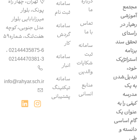
درباره
تهران، چهار راه
سامانه‌
مجتمع
ما
پونک، بلوار
ثبت نام
آموزشی
میرزابابایی بلوار
تماس
رهیار در
سامانه
عدل جنوبی، کوچه
با ما
راستای
گردش
هفت‌لنگ، شماره۵۹
تحقق سند
کار
سامانه
برنامه
02144435875-6 ،
ثبت
سامانه‌
استراتژیک
02144470381-3
شکایات
انبار
خود،
والدین
تبدیل‌شدن
سامانه‌
info@rahyar.sch.ir
منابع
به یک
تیکتینگ
انسانی
مدرسه
پشتیبانی
کیفی را به
عنوان یک
گام اساسی
دانسته و
طی