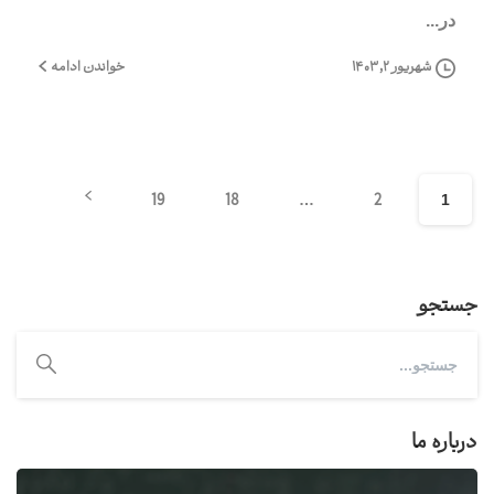
در...
خواندن ادامه
شهریور ۲, ۱۴۰۳
19
18
2
…
1
جستجو
درباره ما