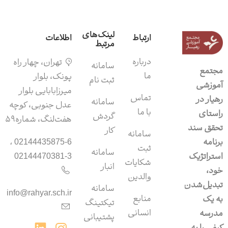
لینک‌های
ارتباط
اطلاعات
مرتبط
درباره
تهران، چهار راه
سامانه‌
مجتمع
ما
پونک، بلوار
ثبت نام
آموزشی
میرزابابایی بلوار
تماس
رهیار در
سامانه
عدل جنوبی، کوچه
با ما
راستای
گردش
هفت‌لنگ، شماره۵۹
تحقق سند
کار
سامانه
برنامه
02144435875-6 ،
ثبت
سامانه‌
استراتژیک
02144470381-3
شکایات
انبار
خود،
والدین
تبدیل‌شدن
سامانه‌
info@rahyar.sch.ir
منابع
به یک
تیکتینگ
انسانی
مدرسه
پشتیبانی