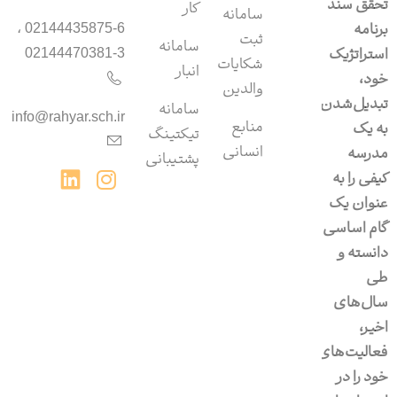
تحقق سند
کار
سامانه
برنامه
02144435875-6 ،
ثبت
سامانه‌
استراتژیک
02144470381-3
شکایات
انبار
خود،
والدین
تبدیل‌شدن
سامانه‌
info@rahyar.sch.ir
منابع
به یک
تیکتینگ
انسانی
مدرسه
پشتیبانی
کیفی را به
عنوان یک
گام اساسی
دانسته و
طی
سال‌های
اخیر،
فعالیت‌های
خود را در