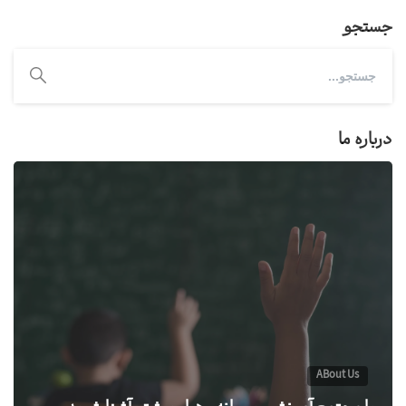
جستجو
درباره ما
ABout Us