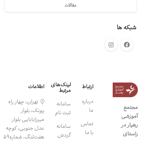
مقالات
شبکه ها
لینک‌های
ارتباط
اطلاعات
مرتبط
درباره
تهران، چهار راه
سامانه‌
مجتمع
ما
پونک، بلوار
ثبت نام
آموزشی
میرزابابایی بلوار
تماس
رهیار در
سامانه
عدل جنوبی، کوچه
با ما
راستای
گردش
هفت‌لنگ، شماره۵۹